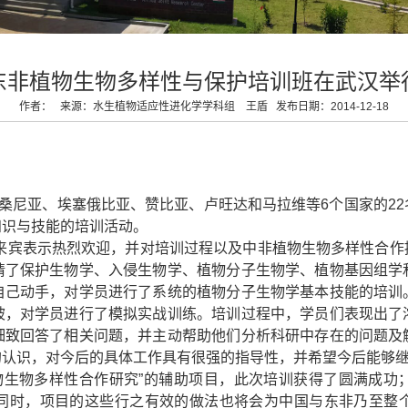
坦桑尼亚
塞内加尔
索马里
东非植物生物多样性与保护培训班在武汉举
赞比亚
作者： 来源：水生植物适应性进化学学科组 王盾 发布日期：2014-12-18
津巴布韦
、坦桑尼亚、埃塞俄比亚、赞比亚、卢旺达和马拉维等6个国家的2
知识与技能的培训活动。
来宾表示热烈欢迎，并对培训过程以及中非植物生物多样性合作
请了保护生物学、入侵生物学、植物分子生物学、植物基因组学
自己动手，对学员进行了系统的植物分子生物学基本技能的培训
被，对学员进行了模拟实战训练。培训过程中，学员们表现出了
细致回答了相关问题，并主动帮助他们分析科研中存在的问题及
的认识，对今后的具体工作具有很强的指导性，并希望今后能够
物生物多样性合作研究”的辅助项目，此次培训获得了圆满成功
同时，项目的这些行之有效的做法也将会为中国与东非乃至整