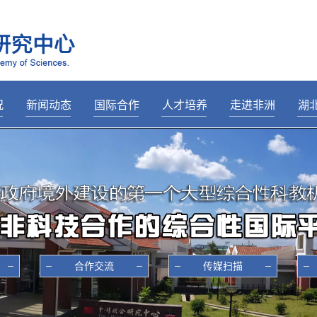
况
新闻动态
国际合作
人才培养
走进非洲
湖
—
————————
————————
————————
————————
———
介
综合新闻
埃及
招生动态
辞
领导关怀
埃塞俄比亚
奖学金
导
合作交流
肯尼亚
学生活动
置
传媒扫描
马达加斯加
培训掠影
心
建设进展
毛里塔尼亚
科研动态
纳米比亚
合作交流
传媒扫描
尼日利亚
卢旺达