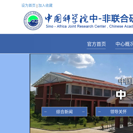
设为首页
|
加入收藏
官方首页
中心概
————————
———————
中心简
主任致
历任领
机构设
科研分中
综合新闻
领导关怀