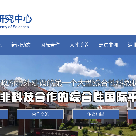
况
新闻动态
国际合作
人才培养
走进非洲
湖
—
————————
————————
————————
————————
———
介
综合新闻
埃及
招生动态
辞
领导关怀
埃塞俄比亚
奖学金
导
合作交流
肯尼亚
学生活动
置
传媒扫描
马达加斯加
培训掠影
心
建设进展
毛里塔尼亚
科研动态
纳米比亚
合作交流
传媒扫描
尼日利亚
卢旺达