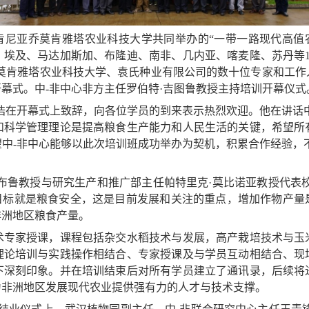
心和肯尼亚乔莫肯雅塔农业科技大学共同举办的“一带一路现代高
埃及、马达加斯加、布隆迪、南非、几内亚、喀麦隆、苏丹等1
乔莫肯雅塔农业科技大学、袁氏种业有限公司的数十位专家和工作
幕式。中-非中心非方主任罗伯特·吉图鲁教授主持培训开幕仪式
浩在开幕式上致辞，向各位学员的到来表示热烈欢迎。他在讲话
和科学管理理论是提高粮食生产能力和人民生活的关键，希望所
中-非中心能够以此次培训班成功举办为契机，积累合作经验，
布鲁教授与研究生产和推广部主任帕特里克·莫比诺亚教授代表
的发展目标就是粮食安全，这是目前发展和关注的重点，增加作物产
非洲地区粮食产量。
术专家授课，课程包括杂交水稻技术与发展，高产栽培技术与玉
理论培训与实践操作相结合、专家授课及与学员互动相结合、现
下深刻印象。并在培训结束后对所有学员建立了通讯录，后续将
为非洲地区发展现代农业提供强有力的人才与技术支撑。