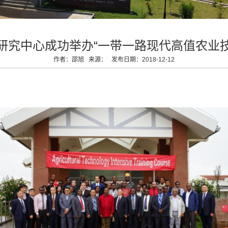
坦桑尼亚
塞内加尔
索马里
研究中心成功举办“一带一路现代高值农业技
赞比亚
作者：邵旭 来源： 发布日期：2018-12-12
津巴布韦