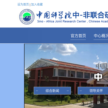
设为首页
|
加入收藏
官方首页
中心概
————————
———————
中心简
主任致
历任领
机构设
科研分中
综合新闻
领导关怀