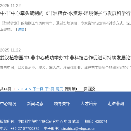
2025.11.22
中-非中心牵头编制的《非洲粮食-水资源-环境保护与发展科学行动计划
《行动计划》的编制工作历时两年，通过实地调研、专家咨询与国际研讨等方式，深
本架构。【
详情
】
2025.11.22
武汉植物园/中-非中心成功举办“中非科技合作促进可持续发展论
来自中国，以及肯尼亚、埃及、塞舌尔、埃塞俄比亚、津巴布韦等多个非洲国家的近1
共14页
1
2
3
4
5
下一页
下5页
尾页
转到第
页
中心概况
新闻动态
领导关怀
人才培养
走进非洲
版权所有：中国科学院中非联合研究中心 中国·武汉 邮编：430074
电话：+86-27-87700875 电子邮件：sinafrica@wbgcas.cn