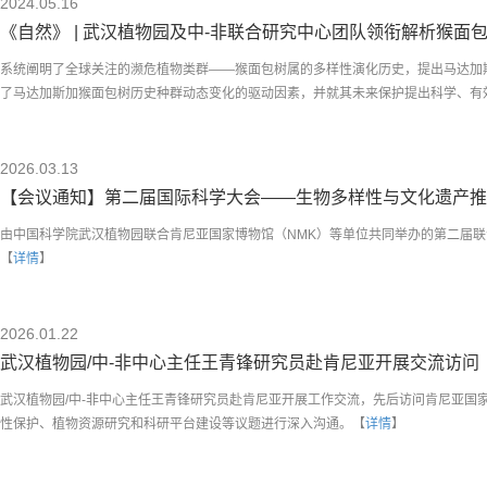
2024.05.16
《自然》 | 武汉植物园及中-非联合研究中心团队领衔解析猴面包树
系统阐明了全球关注的濒危植物类群——猴面包树属的多样性演化历史，提出马达加
了马达加斯加猴面包树历史种群动态变化的驱动因素，并就其未来保护提出科学、有
2026.03.13
【会议通知】第二届国际科学大会——生物多样性与文化遗产推动经济转型 
由中国科学院武汉植物园联合肯尼亚国家博物馆（NMK）等单位共同举办的第二届联合
【
详情
】
2026.01.22
武汉植物园/中-非中心主任王青锋研究员赴肯尼亚开展交流访问
武汉植物园/中-非中心主任王青锋研究员赴肯尼亚开展工作交流，先后访问肯尼亚国
性保护、植物资源研究和科研平台建设等议题进行深入沟通。【
详情
】