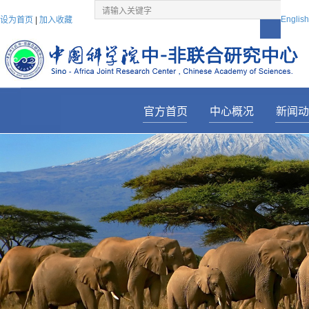
English
设为首页
|
加入收藏
官方首页
中心概况
新闻动
————————
————————
——————
中心简介
综合
主任致辞
领导
历任领导
合作
机构设置
传媒
科研分中心
建设
科研