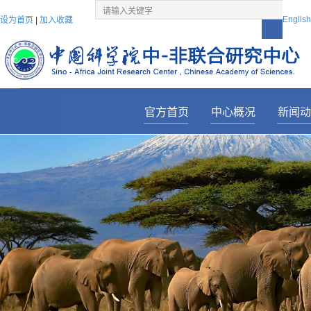
English
设为首页
|
加入收藏
官方首页
中心概况
新闻动
————————
————————
——————
中心简介
综合
主任致辞
领导
历任领导
合作
机构设置
传媒
科研分中心
建设
科研